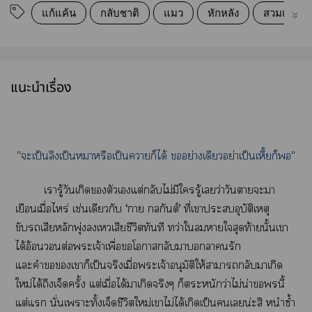
แก้แค้น
กลับชาติ
แมว
หักหลัง
สวมเขา
แนะนำเรื่อง
"ะเป็นลิงเป็นาหรือเป็นาก็ได้ อย่างเดียวอย่าเป็นเหี้ยก็"
เารู้วันเกิดตัวเแต่กลับไม่มีใรู้เว่าวันาะา
เยือนเมื่อไหร่ เช่นเดียวกับ ‘า กันต์’ ที่เาะอุบัติเหตุ
ขับเสียหลักพุ่งเเสียชีวิตทันที ทว่าใาใสุดท้ายนั้นเา
ได้อ้อนต่อะเจ้าเพื่อโากลับาารัก
แะคำเาก็เป็นจริงเมื่อะเจ้าอนุมัติให้าากลับาเกิด
ใหม่ได้ถึงเจ็ดครั้ง แต่เมื่อได้าเกิดจริงๆ ก็ตระหนักว่าไม่น่านี้
แต่แ นั่นเาะทั้งเจ็ดชีวิตใหม่เาไม่ได้เกิดเป็นเน่ะสิ หนำซ้ำ