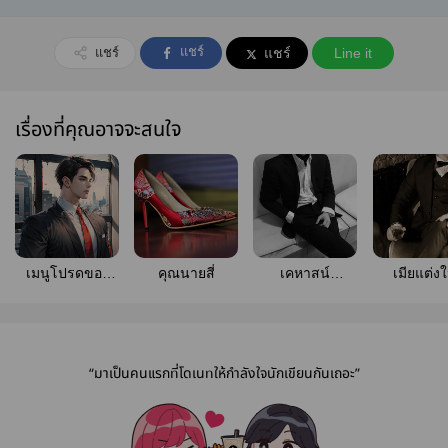
แชร์
แชร์
แชร์
Line it
เรื่องที่คุณอาจจะสนใจ
เมนูโปรดของ
คุณนายสี่
เคหาสน์
เมียแต่ง
คุณโฮสต์สายดุ
ปรารถนา
ปกครอง [
Ebook ค่
“มาเป็นคนแรกที่โดเนทให้กำลังใจนักเขียนกันเถอะ”