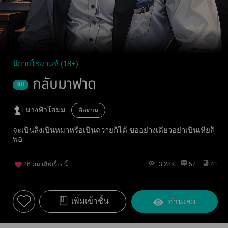
นิยายโรมานซ์ (18+)
กลับมาฟาด
จบ
นางฟ้าโสมม
ติดตาม
จะเป็นลิงเป็นหมาหรือเป็นควายก็ได้ ขออย่างเดียวอย่าเป็นเหี้ยก็
พอ
26
คน เลิฟเรื่องนี้
3.28K
57
41
เพิ่มเข้าชั้น
อ่านเลย