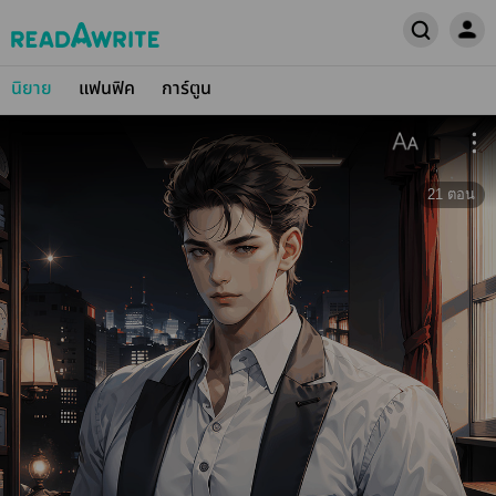
นิยาย
แฟนฟิค
การ์ตูน
21
ตอน