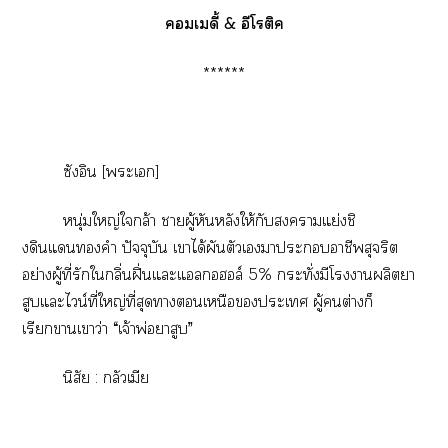
เดี้ & อีโติค
******
ซังอิน [ะเ]
หนุ่มใหญ่ใกล้า าผู้หันหลังให้กับาแย่งชิ
งดินแคำ ปัจจุบัน เาได้ผันตัวเาะาชีพสุจริต
อย่างผู้ที่รักใกลิ่นฝิ่นแะแอลกอฮอล์ 5% กระทั่งมีโาผลิตา
สูบแะไวน์ที่ใหญ่ที่สุดาเหนือะเ ผู้ต่างก็
เรียกาเาว่า “เจ้าพ่อาสูบ”
นิสัย : กลัวเมีย