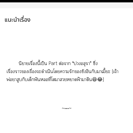
แนะนำเรื่อง
นิยายเรื่องนี้เป็น Part ต่อา “บ่อสุรา” ซึ่ง
เรื่องาเรื่องะดำเนินโารักซังอินกับาเมี้ะ [เจ้า
พ่อาสูบกับเด็กฟันหลอที่โาวยาฟ้ามาดิน😆😂]
~•••~