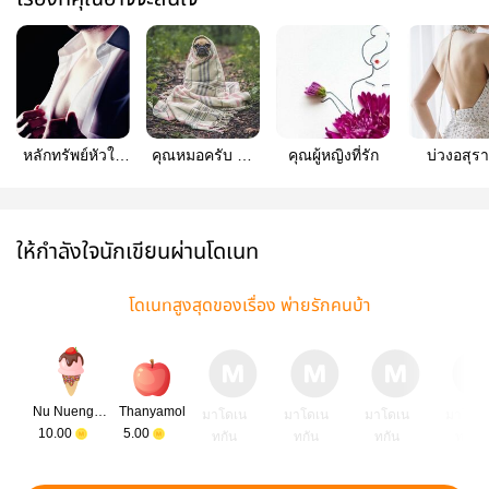
หลักทรัพย์หัวใจ
คุณหมอครับ รับ
คุณผู้หญิงที่รัก
บ่วงอสุรา
[Ebook]
รักช่องไหน
[Ebook มาแล้วว]
ให้กำลังใจนักเขียนผ่านโดเนท
โดเนทสูงสุดของเรื่อง พ่ายรักคนบ้า
Nu Nueng2868
Thanyamol
มาโดเน
มาโดเน
มาโดเน
มาโดเ
10.00
5.00
ทกัน
ทกัน
ทกัน
ทกัน