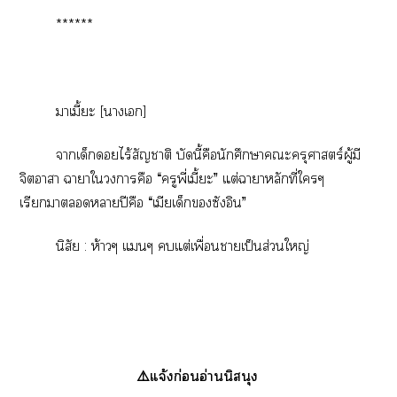
******
าเมี้ะ [าเ]
าเด็กไร้สัญชาติ บัดนี้คือนักศึกษาะครุศาสตร์ผู้มี
จิตาา าาใาคือ “ครูพี่เมี้ะ” แต่าาหลักที่ใๆ
เรียกาาปีคือ “เมียเด็กซังอิน”
นิสัย : ห้าวๆ แๆ แต่เพื่อนาเป็นส่วนใหญ่
⚠️แจ้งก่อนอ่านนิสนุง