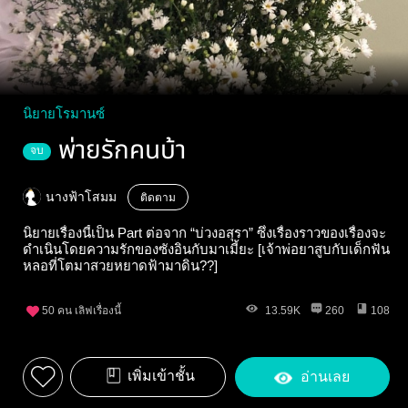
นิยายโรมานซ์
พ่ายรักคนบ้า
จบ
นางฟ้าโสมม
ติดตาม
นิยายเรื่องนี้เป็น Part ต่อจาก “บ่วงอสุรา” ซึ่งเรื่องราวของเรื่องจะ
ดำเนินโดยความรักของซังอินกับมาเมี้ยะ [เจ้าพ่อยาสูบกับเด็กฟัน
หลอที่โตมาสวยหยาดฟ้ามาดิน??]
50
คน เลิฟเรื่องนี้
13.59K
260
108
เพิ่มเข้าชั้น
อ่านเลย