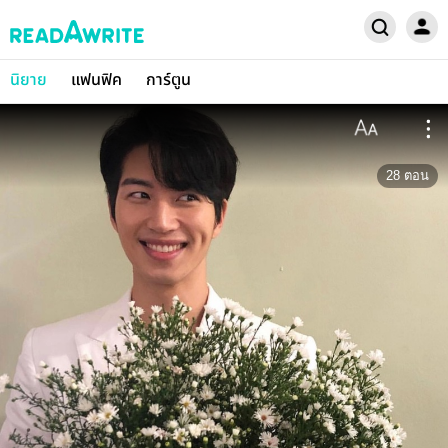
นิยาย
แฟนฟิค
การ์ตูน
28
ตอน