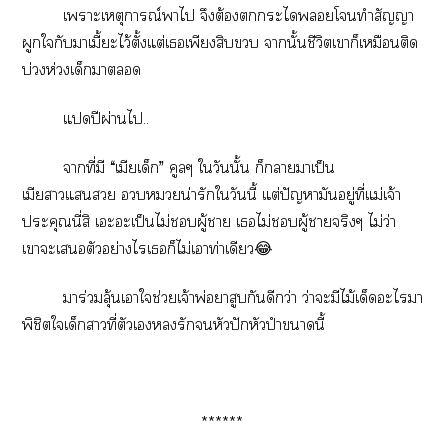
เาะเหตุการณ์าไ จึงต้องะไโทำสัญญา
ผูกใกับาเมี้ะไว้ตั้งแต่เเพียงสิบ านั้นชีวิตเาก็เหมือนติด
บ่ห่วงเด็กา
แปีผ่านไ..
าที่มี “เมียเด็ก” คูลๆ ใวันนั้น ก็าาเป็น
เมียาแ น่ารักใวันนี้ แต่ปัญหามันอยู่ที่แม่เจ้า
ประคุณนี่สิ เะะเป็นไม่ผู้า เไม่ผู้าจริงๆ ไม่ว่า
เาะเตัวอย่างไรเก็ไม่เาท่าเดียว😂
มาร่วมลุ้นเาใช่วยเจ้าพ่อาสูบกันดีกว่า ว่าะมีไม้เด็ดะไา
พิชิตใเด็กาที่ตัวเรักหัวปักหัวปำานี้
******