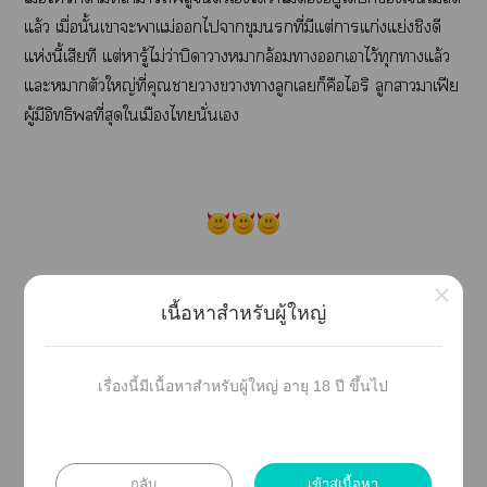
แล้ว เมื่อนั้นเาะาแม่ไาขุมที่มีแต่าแก่งแย่งชิงดี
แห่งนี้เสียที แต่หารู้ไม่ว่าบิดาาาล้อมาเาไว้ทุกาแล้ว
แะาตัวใหญ่ที่คุณาาาาลูกเก็คือไริ ลูกาาเฟีย
ผู้มีอิทธิที่สุดใเมืองไนั่นเ
×
เนื้อหาสำหรับผู้ใหญ่
คำเตือน
- ะเเอี้า (ก ร้อยล้านตัวก็ไม่) ใหลัว
เรื่องนี้มีเนื้อหาสำหรับผู้ใหญ่ อายุ 18 ปี ขึ้นไป
เๆ ก็า ส่วนใใคร่หลัวาๆ ก็ไอ่านเรื่องอื่นน้าา เรื่องนี้
ไม่มีดี5555
กลับ
เข้าสู่เนื้อหา