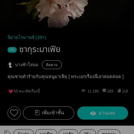
นิยายโรมานซ์ (18+)
ซากุระมาเฟีย
จบ
นางฟ้าโสมม
ติดตาม
คุณชายตัวร้ายกับคุณหนูมาเฟีย [ พระเอกเรื่องนี้เลวค่อดค่อด ]
55
คน เลิฟเรื่องนี้
11.18K
269
118
เพิ่มเข้าชั้น
อ่านเลย