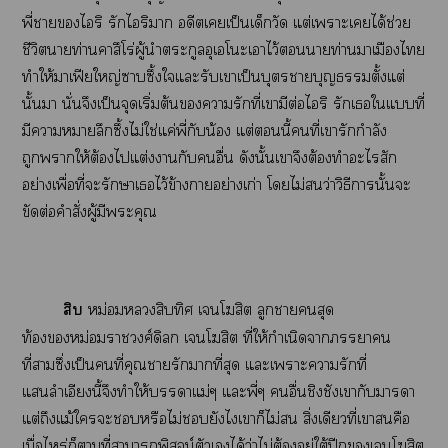
พี่าไริ รักไริมาก อดีตเเป็นเด็กวัด แต่เาะเได้ช่วย
ชีวิตาท่านคาสึโร่ผู้นำตระกูลอุเโะเาไว้าท่านาเมืองไ
ทำให้าเฟียใหญ่ซาบซึ้งใแะรับเาเป็นบุตราบุญตั้งแต่
นั้นา นั่นจึงเป็นจุดเริ่มต้นารักที่เามีต่อไริ รักเใแที่
มีาาลึกซึ้งไม่ใช่แค่พี่กับน้อง แต่นี้คนที่เารักกำลัง
ถูกาให้ต้องไแต่งากับอื่น ดังนั้นเาจึงต้องทำะไสัก
อย่างเพื่อที่ะรักษาเไว้ข้างาอย่างเก่า โไม่ว่าวิธีานั้นะ
ขัดต่อคำสั่งผู้มีะคุณ
สิบ
หม่อมสิบทิศ เโฆสิต ลูกาสุด
ท้องหม่อมาวงศ์ดิลก เโฆสิต ที่ให้กำเนิดาาคน
ที่าซึ่งเป็นคนที่คุณารักาที่สุด แะเาะารักที่
แลำเอียงนี้จึงทำให้าแม่ๆ แะพี่ๆ อื่นชิงชังเากับาา
แต่ถึงแม้ใะหรือไม่ยังไเาก็ไม่ สิ่งเดียวที่เาคือ
เมื่อไหร่ก็ตามที่าาพิสูจน์ตัวเได้ว่าไม่ต้องอยู่ใต้ปีกเโฆสิต