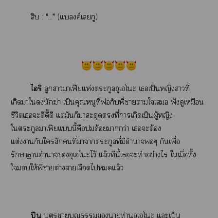
สิบ : “...” (แค์เกู)
ไริ
ลูกาาเฟียแห่งตระกูลอุเโะ เเป็นหญิงาที่
เกิดาในักฆ่า เป็นคุณหนูที่พ่อกับพี่าาใเ ฟังดูเหมือน
ชีวิตเะดีดี๊ดี แต่มันก็าะดุดที่าเกิดเป็นผู้หญิง
ใตระกูลาเฟียแนี้คือด้อยากว่า เะต้อง
แต่งากับใสักคนที่าาตระกูลที่มีอำนาจๆ กันเพื่อ
รักษาาอำนาจอุเโะไว้ แล้วทีนี้เะทำอย่างไร ใเมื่อทั้ง
ใให้พี่าต่างาเลือดไแล้ว
ปืน
บุตราบุญาท่านอุเโะ แะเป็น