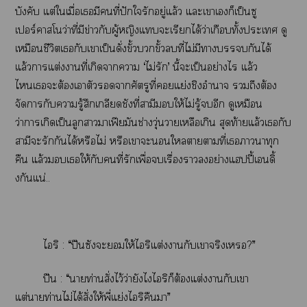
บังคับ แต่ใเมื่อเมีคนที่ปักใรักอยู่แล้ว แะเาเก็เป็นซู
เปอร์าโว่าที่มีข่าวกับผู้หญิงแะเรียกได้ว่าเกือบทั้งะเ ดู
เหมือนชีวิตเกับเาเป็นดั่งขั้วขั้วที่ไม่มีากันได้
แล้วาแต่งาที่เกิดาา ‘ไม่รัก’ นี้ะเป็นอย่างไร แล้ว
ไเะต้องเาตัวาศัตรูที่แย่งชิงอำนาจ ถึงต้อง
จัดการกับารู้สึกเกลียดชังที่สามีให้ไม่รู้อีก ดูเหมือน
ว่าาเกิดเป็นลูกาาเฟียมันช่างวุ่นวายเหลือเกิน สุดท้ายแล้วเกับ
สามีะรักกันได้หรือไม่ หรือเาะใาตามที่เาาทุก
คืน แล้วเให้กับคนที่รักเพื่อเรื่องาอย่างแฮปปี้เดิ้
งกันแน่..
ไริ : “ปืนซังะให้ไริแต่งากับเาจริงเ?”
ปืน : “าท่านสั่งไว้ว่ายังไไริก็ต้องแต่งากับเา
แต่าท่านไม่ได้สั่งให้พี่แย่งไริคืนา”