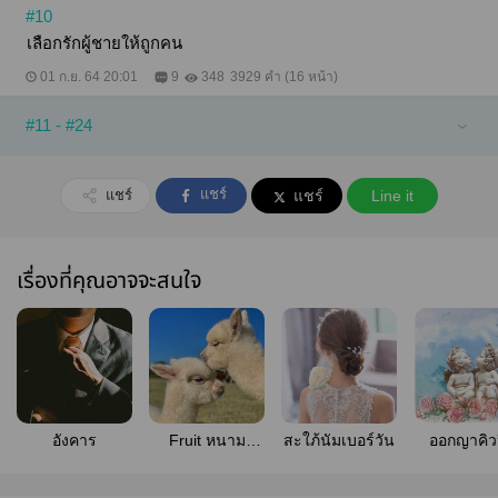
#10
เลือกรักผู้ชายให้ถูกคน
01 ก.ย. 64 20:01
9
348
3929 คำ (16 หน้า)
#11 - #24
แชร์
แชร์
แชร์
Line it
เรื่องที่คุณอาจจะสนใจ
อังคาร
Fruit หนาม
สะใภ้นัมเบอร์วัน
ออกญาคิว
Farm รัก