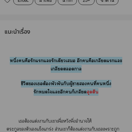
Erotic
มาเฟีย
น่ารัก
25+
ซาตาน
แนะนำเรื่อง
หนึ่งคือรักแแะรักเดียวเ อีกคือเกลียดแแะ
เกลียดา
ชีวิตเต้องพัวพันกับผู้าคนที่หนึ่ง
รักใแะอีกก็เกลียด
สุดตีน
เต้องแต่งากับเาเพื่อหวังพึ่งอำนาจให้
ตระกูลตัวเแข็งแกร่ง ส่วนเาก็ต้องแต่งากับเเาะถูก