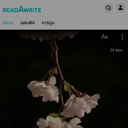
นิยาย
แฟนฟิค
การ์ตูน
24
ตอน