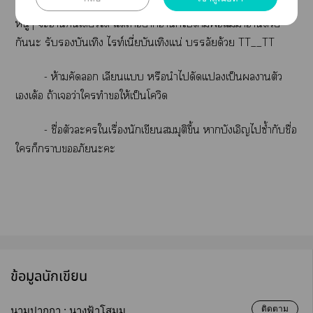
- ต่ำกว่า 18 ห้ามอ่าน เาะ NC มันโฮอทเกินกว่าที่
หนูๆ ะอ่านเดียวได้ แต่ถ้าาอ่านก็ไาพ่อแม่าอ่านด้วย
กันะ รับบันเทิง ไท์เนี่ยบันเทิงแน่ บรรลัยด้วย TT__TT
- ห้ามคัด เลียนแ หรือนำไดัดแเป็นานตัว
เเด้อ ถ้าเว่าใทำให้เป็นโวิด
- ชื่อตัวะใเรื่องนักเขียนสมมุติขึ้น าบังเอิญไซ้ำกับชื่อ
ใก็าอภัยะะ
ข้อมูลนักเขียน
ติดตาม
นามปากกา :
นางฟ้าโสมม